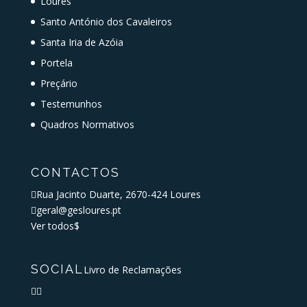
Loures
Santo António dos Cavaleiros
Santa Iria de Azóia
Portela
Preçário
Testemunhos
Quadros Normativos
CONTACTOS

Rua Jacinto Duarte, 2670-424 Loures

geral@gesloures.pt
Ver todos
$
SOCIAL
Livro de Reclamações

