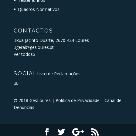
Testemunhos
Quadros Normativos
CONTACTOS

Rua Jacinto Duarte, 2670-424 Loures

geral@gesloures.pt
Ver todos
$
SOCIAL
Livro de Reclamações


© 2018 GesLoures |
Política de Privacidade
|
Canal de
Denúncias