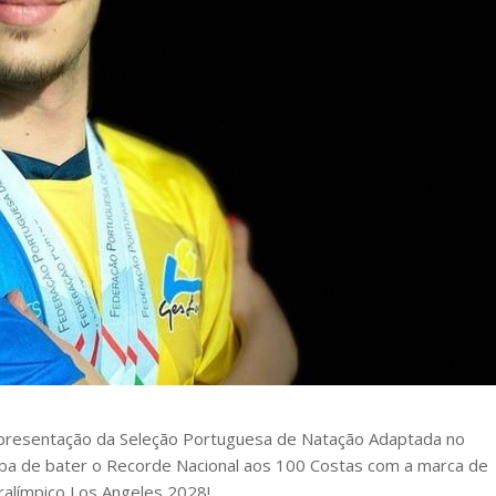
epresentação da Seleção Portuguesa de Natação Adaptada no
aba de bater o Recorde Nacional aos 100 Costas com a marca de
ralímpico Los Angeles 2028!