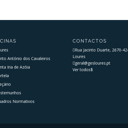
SCINAS
CONTACTOS
ures

Rua Jacinto Duarte, 2670-42
Loures
nto António dos Cavaleiros

geral@gesloures.pt
nta Iria de Azóia
Ver todos
$
rtela
eçário
estemunhos
adros Normativos