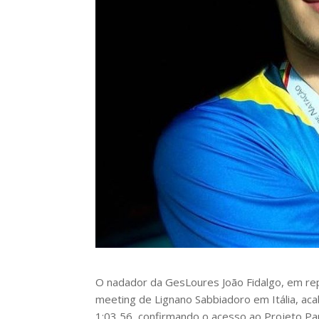
O nadador da GesLoures João Fidalgo, em r
meeting de Lignano Sabbiadoro em Itália, ac
1:03,56, confirmando o acesso ao Projeto Pa