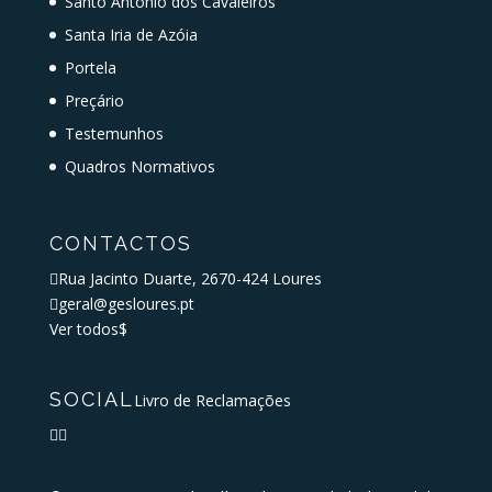
Santo António dos Cavaleiros
Santa Iria de Azóia
Portela
Preçário
Testemunhos
Quadros Normativos
CONTACTOS

Rua Jacinto Duarte, 2670-424 Loures

geral@gesloures.pt
Ver todos
$
SOCIAL
Livro de Reclamações

