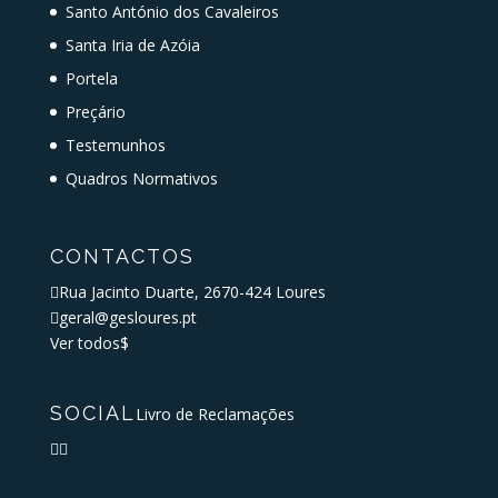
Santo António dos Cavaleiros
Santa Iria de Azóia
Portela
Preçário
Testemunhos
Quadros Normativos
CONTACTOS

Rua Jacinto Duarte, 2670-424 Loures

geral@gesloures.pt
Ver todos
$
SOCIAL
Livro de Reclamações

