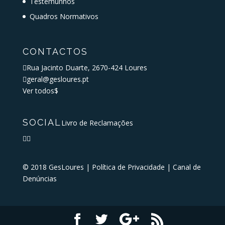
Testemunhos
Quadros Normativos
CONTACTOS

Rua Jacinto Duarte, 2670-424 Loures

geral@gesloures.pt
Ver todos
$
SOCIAL
Livro de Reclamações


© 2018 GesLoures |
Política de Privacidade
|
Canal de
Denúncias