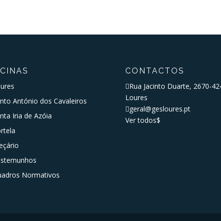
SCINAS
CONTACTOS
ures

Rua Jacinto Duarte, 2670-42
Loures
nto António dos Cavaleiros

geral@gesloures.pt
nta Iria de Azóia
Ver todos
$
rtela
eçário
estemunhos
adros Normativos