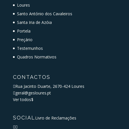
Loures
Santo António dos Cavaleiros
Santa Iria de Azóia
Portela
Preçário
Testemunhos
Quadros Normativos
CONTACTOS

Rua Jacinto Duarte, 2670-424 Loures

geral@gesloures.pt
Ver todos
$
SOCIAL
Livro de Reclamações

