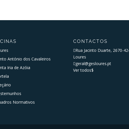
SCINAS
CONTACTOS
ures

Rua Jacinto Duarte, 2670-42
Loures
nto António dos Cavaleiros

geral@gesloures.pt
nta Iria de Azóia
Ver todos
$
rtela
eçário
estemunhos
adros Normativos