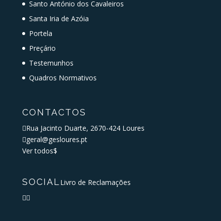
Santo António dos Cavaleiros
Santa Iria de Azóia
Portela
Preçário
Testemunhos
Quadros Normativos
CONTACTOS

Rua Jacinto Duarte, 2670-424 Loures

geral@gesloures.pt
Ver todos
$
SOCIAL
Livro de Reclamações

