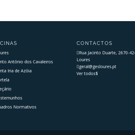
SCINAS
CONTACTOS
ures

Rua Jacinto Duarte, 2670-42
Loures
nto António dos Cavaleiros

geral@gesloures.pt
nta Iria de Azóia
Ver todos
$
rtela
eçário
estemunhos
adros Normativos