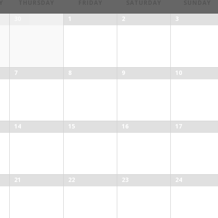
Y
THURSDAY
FRIDAY
SATURDAY
SUNDAY
30
1
2
3
7
8
9
10
14
15
16
17
21
22
23
24