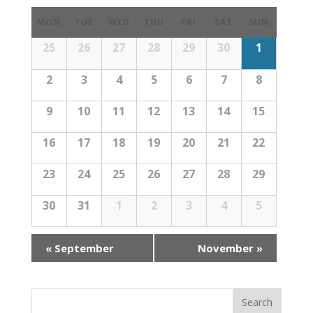
MON
TUE
WED
THU
FRI
SAT
SUN
25
26
27
28
29
30
1
2
3
4
5
6
7
8
9
10
11
12
13
14
15
16
17
18
19
20
21
22
23
24
25
26
27
28
29
30
31
1
2
3
4
5
NAVEGAÇÃO
«
September
November
»
MÊS
DE
CALENDÁRIO