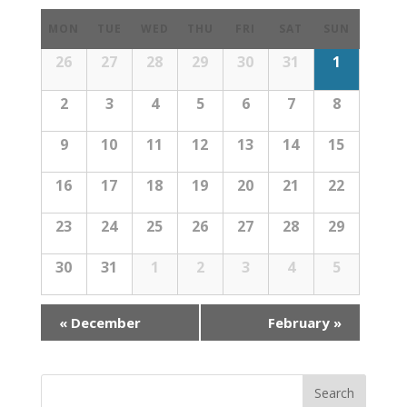
MON
TUE
WED
THU
FRI
SAT
SUN
26
27
28
29
30
31
1
2
3
4
5
6
7
8
9
10
11
12
13
14
15
16
17
18
19
20
21
22
23
24
25
26
27
28
29
30
31
1
2
3
4
5
NAVEGAÇÃO
«
December
February
»
MÊS
DE
CALENDÁRIO